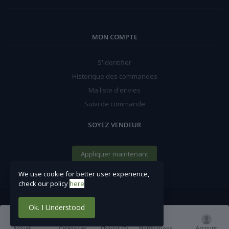
MON COMPTE
S'identifier
Historique des commandes
Ma liste d'envies
Suivi de commande
SOYEZ VENDEUR
Appliquer maintenant
We use cookie for better user experience,
check our policy
here
Ok. I Understood
Account
Chariot (
0
)
Accueil
Catégories
Notifications