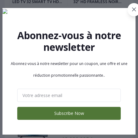
LED TV 32 SMART TV HD
32" HD FRAMLESS NOIR
3
FRAMELESS NOIR GEANT
GEANT
G
Vendu par
test-ACM
Abonnez-vous à notre
Tunis
newsletter
(0 Avis des clients)
Abonnez-vous à notre newsletter pour un coupon, une offre et une
Visiter le magasin
réduction promotionnelle passionnante..
Produits les plus vendus
Subscribe Now
GN-32KFHD-N GEANT LED 32" HD
FRAMLESS NOIR GEANT