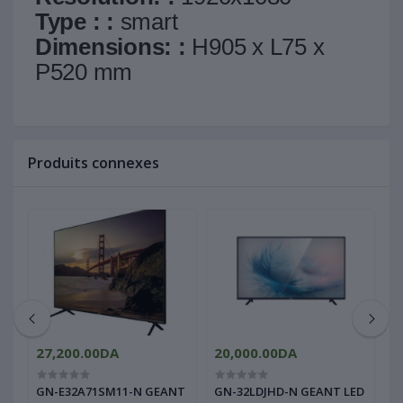
Type : :
smart
Dimensions: :
H905 x L75 x
P520 mm
Produits connexes
27,200.00DA
20,000.00DA
1
GN-E32A71SM11-N GEANT
GN-32LDJHD-N GEANT LED
G