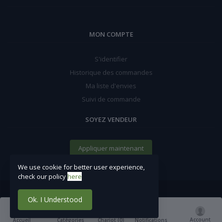
MON COMPTE
S'identifier
Historique des commandes
Ma liste d'envies
Suivi de commande
SOYEZ VENDEUR
Appliquer maintenant
We use cookie for better user experience,
check our policy
here
Ok. I Understood
Account
Chariot (
0
)
Accueil
Catégories
Notifications